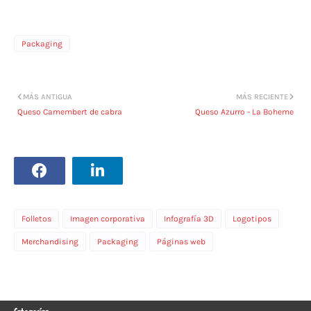
Packaging
MÁS ANTIGUA
MÁS RECIENTE
Queso Camembert de cabra
Queso Azurro - La Boheme
Folletos
Imagen corporativa
Infografía 3D
Logotipos
Merchandising
Packaging
Páginas web